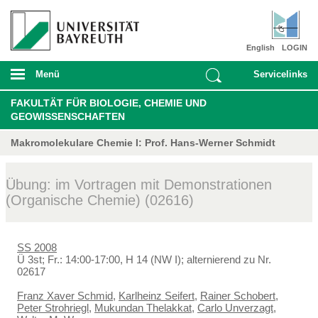
English
LOGIN
Menü
Servicelinks
FAKULTÄT FÜR BIOLOGIE, CHEMIE UND
GEOWISSENSCHAFTEN
Makromolekulare Chemie I: Prof. Hans-Werner Schmidt
Übung: im Vortragen mit Demonstrationen
(Organische Chemie) (02616)
SS 2008
Ü 3st; Fr.: 14:00-17:00, H 14 (NW I); alternierend zu Nr.
02617
Franz Xaver Schmid
,
Karlheinz Seifert
,
Rainer Schobert
,
Peter Strohriegl
,
Mukundan Thelakkat
,
Carlo Unverzagt
,