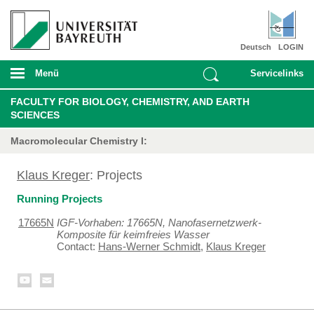
Deutsch
LOGIN
Menü
Servicelinks
FACULTY FOR BIOLOGY, CHEMISTRY, AND EARTH
SCIENCES
Macromolecular Chemistry I:
Klaus Kreger
: Projects
Running Projects
17665N
IGF-Vorhaben: 17665N, Nanofasernetzwerk-
Komposite für keimfreies Wasser
Contact:
Hans-Werner Schmidt
,
Klaus Kreger